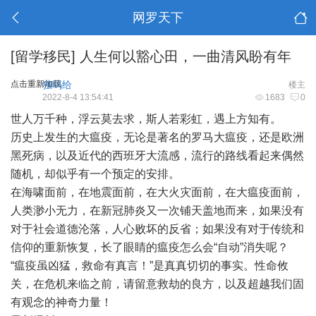
网罗天下
[留学移民]
人生何以豁心田，一曲清风盼有年
点击重新加载
独吗给
楼主
2022-8-4 13:54:41
1683
0
世人万千种，浮云莫去求，斯人若彩虹，遇上方知有。
历史上发生的大瘟疫，无论是著名的罗马大瘟疫，还是欧洲
黑死病，以及近代的西班牙大流感，流行的路线看起来偶然
随机，却似乎有一个预定的安排。
在海啸面前，在地震面前，在大火灾面前，在大瘟疫面前，
人类渺小无力，在新冠肺炎又一次铺天盖地而来，如果没有
对于社会道德沦落，人心败坏的反省；如果没有对于传统和
信仰的重新恢复，长了眼睛的瘟疫怎么会“自动”消失呢？
“瘟疫虽凶猛，救命有真言！”是真真切切的事实。性命攸
关，在危机来临之前，请留意救劫的良方，以及超越我们固
有观念的神奇力量！