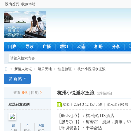
设为首页
收藏本站
门户
导读
广播
群组
动态
相册
分享
»
新情人论坛
›
娱乐天地
›
性息验证
›
杭州小悦淫水泛浪
新
发新帖
情
杭州小悦淫水泛浪
查看:
943
|
回复:
0
[复制链接]
人
论
发送到发送到
发表于 2024-3-12 15:48:58
|
显示全部楼层
坛
【验证地点】：杭州滨江区酒店
【服务项目】：鸳鸯浴，漫游，胸推，6
61
0
308
【环境设备】：干净舒适