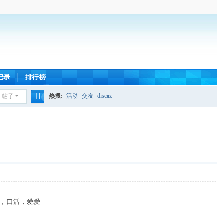
记录
排行榜
热搜:
活动
交友
discuz
帖子
搜
索
9，口活，爱爱