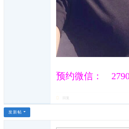
预约微信： 27909
回复
发新帖