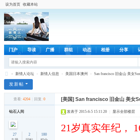
设为首页
收藏本站
门户
导读
广播
群组
动态
相册
分享
»
新情人论坛
›
新情人信息
›
美国日本澳州
›
San francisco 旧金山 美女
新
发新帖
情
[美国]
San francisco 旧金山 美女
查看:
4204
|
回复:
0
人
论
钻石人间
发表于 2015-6-5 15:11:20
|
显示全部楼层
坛
21岁真实年纪， 16
27
2
180