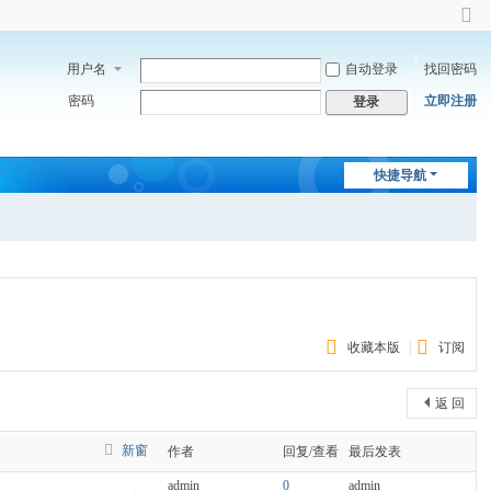
切
换
用户名
自动登录
找回密码
到
窄
密码
立即注册
登录
版
快捷导航
收藏本版
|
订阅
返 回
新窗
作者
回复/查看
最后发表
admin
0
admin