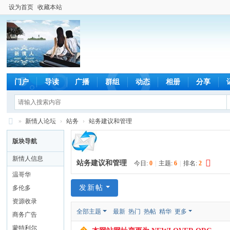
设为首页
收藏本站
门户
导读
广播
群组
动态
相册
分享
»
新情人论坛
›
站务
›
站务建议和管理
新
版块导航
情
新情人信息
站务建议和管理
今日:
0
|
主题:
6
|
排名:
2
人
温哥华
论
发新帖
多伦多
坛
资源收录
全部主题
最新
热门
热帖
精华
更多
商务广告
蒙特利尔