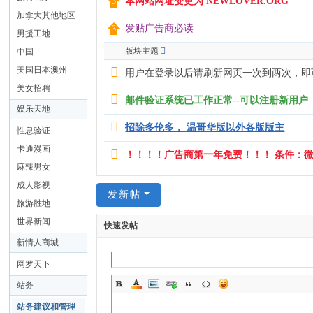
本网站网址变更为 NEWLOVER.ORG
加拿大其他地区
发贴广告商必读
男援工地
版块主题
中国
美国日本澳州
用户在登录以后请刷新网页一次到两次，即
美女招聘
邮件验证系统已工作正常--可以注册新用户
娱乐天地
招除多伦多， 温哥华版以外各版版主
性息验证
卡通漫画
！！！！广告商第一年免费！！！ 条件：微信签
麻辣男女
成人影视
发新帖
旅游胜地
世界新闻
快速发帖
新情人商城
网罗天下
站务
站务建议和管理